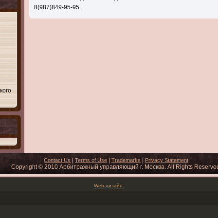
8(987)849-95-95
кого
|
|
|
Contact Us
Terms of Use
Trademarks
Privacy Statement
Copyright © 2010 Арбитражный управляющий г. Москва. All Rights Reserve
Web-дизайн
.