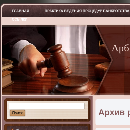
ГЛАВНАЯ
ПРАКТИКА ВЕДЕНИЯ ПРОЦЕДУР БАНКРОТСТВА
ССЫЛКИ
Арб
Архив 